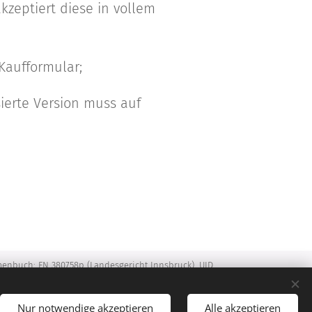
kzeptiert diese in vollem
Kaufformular;
sierte Version muss auf
menbuch: FN 380758p (Landesgericht Innsbruck), UID
rende Gesellschafter: DI Wolfram Allinger-Csollich,
Infos sowie unsere
Datenschutzerklärung
finden Sie
unter "Kontakt".
Nur notwendige akzeptieren
Alle akzeptieren