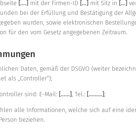
bseite
[….]
mit der Firmen-ID
[…]
mit Sitz in
[…]
ver
unden bei der Erfüllung und Bestätigung der All
geben wurden, sowie elektronischen Bestellunge
n für den vom Gesetz angegebenen Zeitraum.
immungen
nlichen Daten, gemäß der DSGVO (weiter bezeichne
t als „Controller“);
ntroller sind: E-Mail:
[……]
, Tel.:
[………]
;
hlen alle Informationen, welche sich auf eine iden
 Person beziehen.