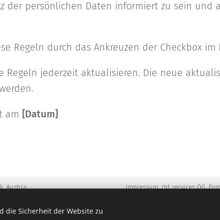
 der persönlichen Daten informiert zu sein und a
ese Regeln durch das Ankreuzen der Checkbox im 
e Regeln jederzeit aktualisieren. Die neue aktuali
 werden.
ft am
[Datum]
, Austria.
Impressum: rtd services OG, Fir
Nummer: ATU67368127, Geschäftsfüh
DI Andreas Moser MBA; weitere 
 die Sicherheit der Website zu