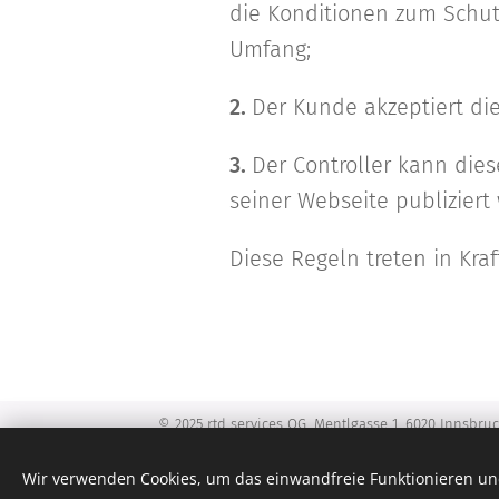
die Konditionen zum Schutz
Umfang;
2.
Der Kunde akzeptiert di
3.
Der Controller kann dies
seiner Webseite publiziert
Diese Regeln treten in Kra
© 2025 rtd services OG, Mentlgasse 1, 6020 Innsbruck
Wir verwenden Cookies, um das einwandfreie Funktionieren und